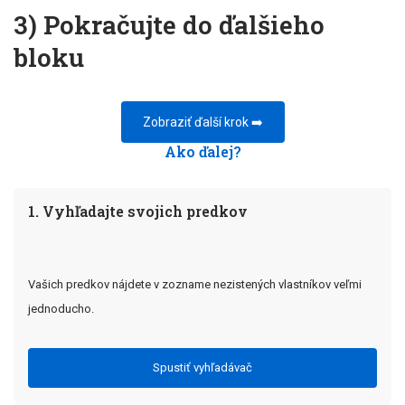
3) Pokračujte do ďalšieho
bloku
Zobraziť ďalší krok ➡️
Ako ďalej?
1. Vyhľadajte svojich predkov
Vašich predkov nájdete v zozname nezistených vlastníkov veľmi
jednoducho.
Spustiť vyhľadávač