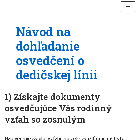
Preskočiť
na
Návod na
obsah
dohľadanie
osvedčení o
dedičskej línii
1) Získajte dokumenty
osvedčujúce Vás rodinný
vzťah so zosnulým
Na overenie svojho vzťahu môžete využiť
úmrtné listy,