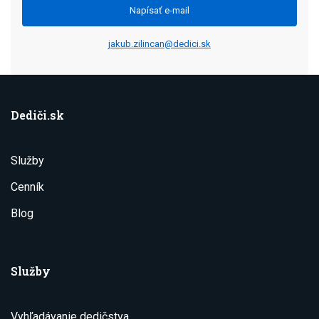
Napísať e-mail
jakub.zilincan@dedici.sk
Dediči.sk
Služby
Cenník
Blog
Služby
Vyhľadávanie dedičstva