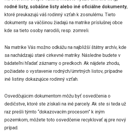
rodné listy, sobášne listy alebo iné oficiálne dokumenty
,
ktoré preukazujú váš rodinný vzťah k zosnulému. Tieto
dokumenty sa väčšinou žiadajú na matrike príslušnej obce
kde sa tieto osoby narodili, resp. zomreli.
Na matrike Vás možno odkážu na najbližší štátny archív, kde
sa nachádzajú staré cirkevné matriky. Následne budete v
bádateľni hľadať záznamy o predkoch. Ak nájdete zhodu,
požiadate o vystavenie rodných/úmrtných listov, prípadne
iné listiny dokazujúce rodinný vzťah.
Osvedčujúcim dokumentom môžu byť osvedčenia o
dedičstve, ktoré ste získali na iné parcely. Ak ste si teda už
raz prešli týmto “dokazovacím procesom” k iným
pozemkom, môžete toto osvedčenie recyklovať aj pre nový
prípad.